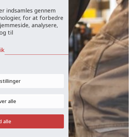
 der indsamles gennem
ologier, for at forbedre
hjemmeside, analysere,
g til
ik
stillinger
er alle
d alle