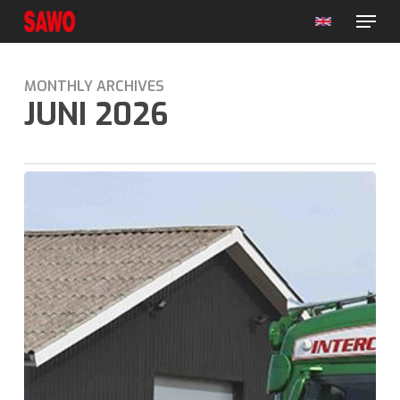
Menu
Skip
to
main
content
MONTHLY ARCHIVES
JUNI 2026
Reparatør