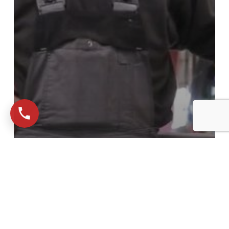
Lærling
SAWO Kolding
KRANMEKANIKER LÆRLING