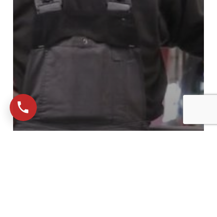
Lærling
SAWO Kolding
KRANMEKANIKER LÆRLING