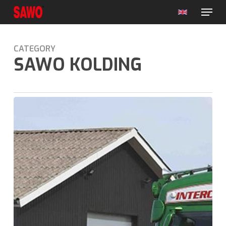
Menu
Skip
to
main
content
CATEGORY
SAWO KOLDING
Reparatør