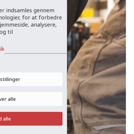
 der indsamles gennem
ologier, for at forbedre
hjemmeside, analysere,
g til
ik
stillinger
er alle
d alle