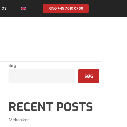
 OS
RING +45 7010 0766
Søg
SØG
RECENT POSTS
Mekaniker