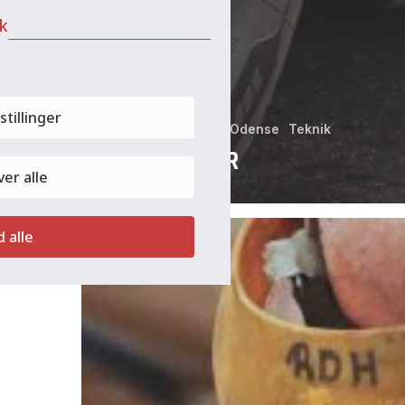
ik
stillinger
Produktion
SAWO Odense
Teknik
MEKANIKER
er alle
ERFAREN
d alle
SMED