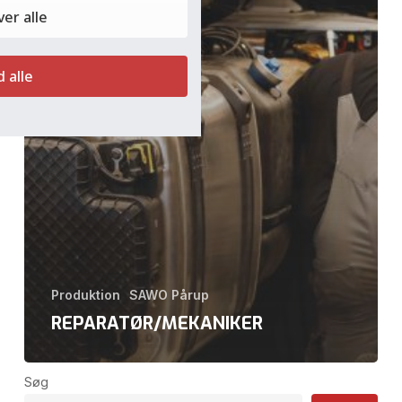
er alle
d alle
Produktion
SAWO Pårup
REPARATØR/MEKANIKER
Søg