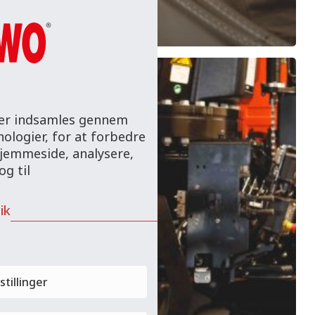
SMED/OPBYGGER
Reparatør/Mekaniker
 der indsamles gennem
ologier, for at forbedre
hjemmeside, analysere,
g til
ik
stillinger