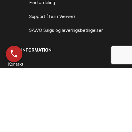
Find afdeling
Support (TeamViewer)
SAWO Salgs og leveringsbetingelser
MERE INFORMATION
Kontakt
Ledige job
Energi
Persondataloven
Cookies