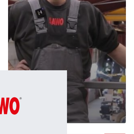
Lærling
KRANMEKANIKER
LÆRLING
Søg