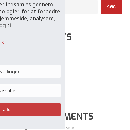
 der indsamles gennem
SØG
ologier, for at forbedre
hjemmeside, analysere,
g til
RECENT POSTS
ik
Mekaniker
ERFAREN SMED
Værkstedsmedarbejder
stillinger
Reparatør
Smed/Opbygger
er alle
d alle
RECENT COMMENTS
Der er ingen kommentarer at vise.