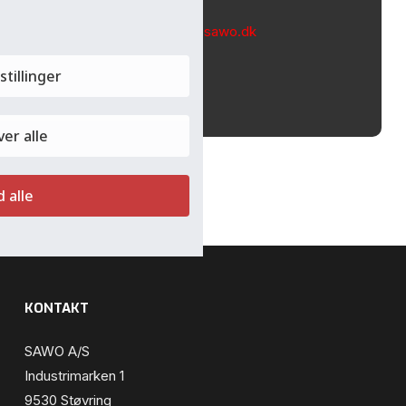
Send ansøgning til:
mpe@sawo.dk
stillinger
SEND ANSØGNING
er alle
d alle
KONTAKT
SAWO A/S
Industrimarken 1
9530 Støvring