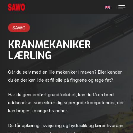
Menu
Skip
to
main
SAWO
content
KRANMEKANIKER
LÆRLING
Går du selv med en lille mekaniker i maven? Eller kender
du én der kan lide at få olie på fingrene og tage fat?
Har du gennemført grundforløbet, kan du få en bred
uddannelse, som sikrer dig supergode kompetencer, der
kan bruges i mange brancher.
Du får oplæring i svejsning og hydraulik og lærer hvordan