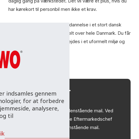
daglig gang på værkstedet. Det vil være et plus, hvis du
har kørekort til personbil men ikke et krav.
En alsidig og afvekslende uddannelse i et stort dansk
selskab med afdelinger fordelt over hele Danmark. Du får
gode kollegaer, hvor der arbejdes i et uformelt miljø og
med en fri omgangstone.
SØG JOBBET
 der indsamles gennem
ologier, for at forbedre
hjemmeside, analysere,
Send din ansøgning til nedenstående mail. Ved
g til
spørgsmål kan du kontakte Eftermarkedschef
Morten Pedersen via ovenstående mail.
ik