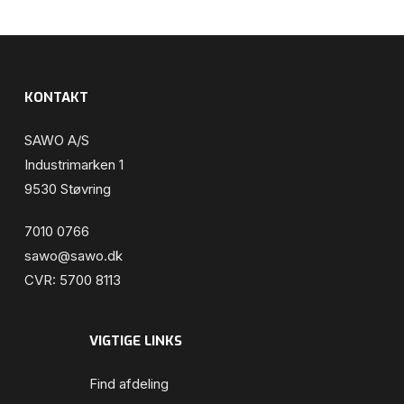
KONTAKT
SAWO A/S
Industrimarken 1
9530 Støvring
7010 0766
sawo@sawo.dk
CVR: 5700 8113
VIGTIGE LINKS
Find afdeling