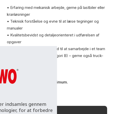
• Erfaring med mekanisk arbejde, gerne på lastbiler eller
kranløsninger
• Teknisk forståelse og evne til at læse tegninger og
manualer
• Kvalitetsbevidst og detaljeorienteret i udførelsen af
opgaver
• Selvstændig, men også god til at samarbejde i et team
• Kørekort til personbil (kategori B) – gerne også truck-
eller lastbilkort
Krav:
Kørekort til kat. B som minimum.
 der indsamles gennem
ologier, for at forbedre